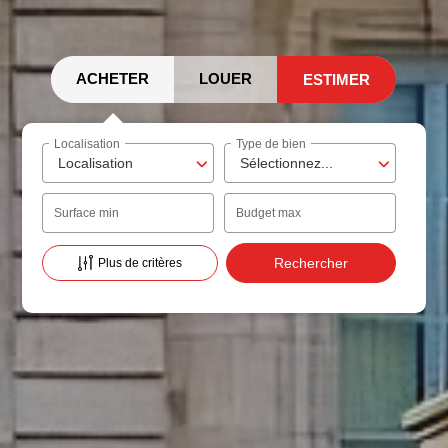
ACHETER
LOUER
ESTIMER
Localisation
Type de bien
Localisation
Sélectionnez...
Surface min
Budget max
Plus de critères