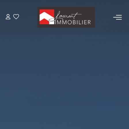
ACHETER
LOUER
ESTIMER
FAIRE GÉRER
NOS AGENCES
Laurent Immobilier Tournus
Laurent Immobilier Pont De Vaux