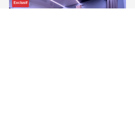
Exclusif
Appartement Meublé Avec Espace Bien-Être À MACON
,
Macon
Loyer 700 €/mois
42
M²
Réf :
816
2
Pièce(s)