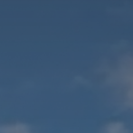
Laurent Immobilier Chalon-Sur-Saone
Notre Équipe
Nous Rejoindre
Nos Actualités
CONTACT