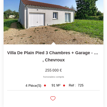
Laurent Immobilier Chalon-Sur-Saone
Notre Équipe
Nous Rejoindre
Nos Actualités
CONTACT
Villa De Plain Pied 3 Chambres + Garage - 01190 CHEVROUX
,
Chevroux
255 000 €
honoraires compris
91
M²
Réf :
725
4
Pièce(s)