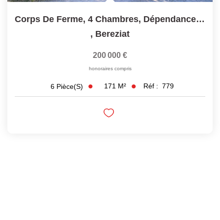
Corps De Ferme, 4 Chambres, Dépendances - 01560 SERVIGNAT
,
Bereziat
200 000 €
honoraires compris
171
M²
Réf :
779
6
Pièce(s)