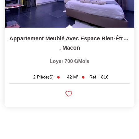
Appartement Meublé Avec Espace Bien-Être À MACON
,
Macon
Loyer 700 €/mois
42
M²
Réf :
816
2
Pièce(s)