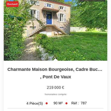
Exclusif
Charmante Maison Bourgeoise, Cadre Bucolique Et Sans...
,
Pont De Vaux
219 000 €
honoraires compris
90
M²
Réf :
787
4
Pièce(s)