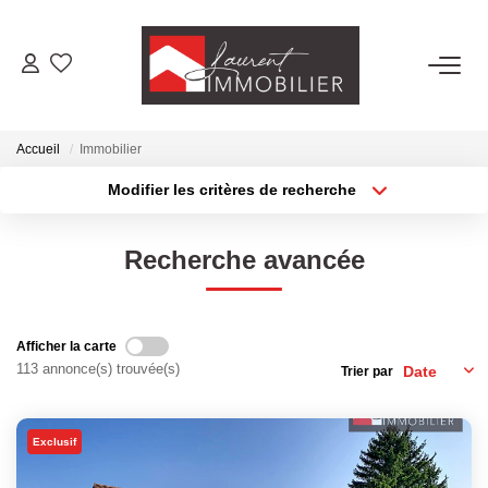
ACHETER
Accueil
Immobilier
LOUER
Modifier les critères de recherche
Type de transaction
Localisation
Acheter
Localisation
ESTIMER
Recherche avancée
Type de bien
Sélectionnez...
Surface min
FAIRE GÉRER
Plus de critères
Budget max
Afficher la carte
NOS AGENCES
113 annonce(s) trouvée(s)
Trier par
Créer une alerte
Laurent Immobilier Tournus
Exclusif
Laurent Immobilier Pont De Vaux