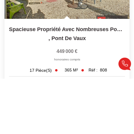
Spacieuse Propriété Avec Nombreuses Possibilités - 6...
,
Pont De Vaux
449 000 €
honoraires compris
365
M²
Réf :
808
17
Pièce(s)