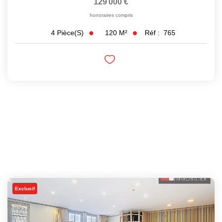
129 000 €
honoraires compris
120
M²
Réf :
765
4
Pièce(s)
Exclusif