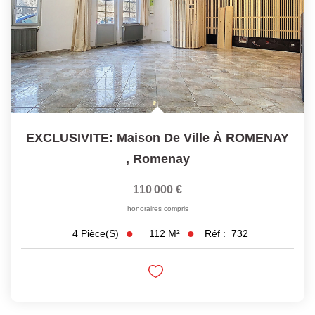
EXCLUSIVITE: Maison De Ville À ROMENAY
,
Romenay
110 000 €
honoraires compris
112
M²
Réf :
732
4
Pièce(s)