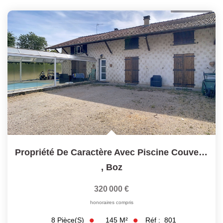
Propriété De Caractère Avec Piscine Couverte-5 Chambres...
,
Boz
320 000 €
honoraires compris
145
M²
Réf :
801
8
Pièce(s)