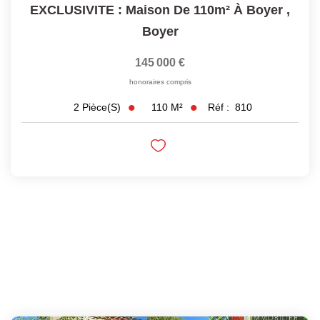
EXCLUSIVITE : Maison De 110m² À Boyer
,
Boyer
145 000 €
honoraires compris
110
M²
Réf :
810
2
Pièce(s)