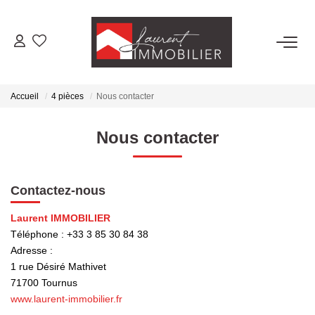
ACHETER
Accueil
4 pièces
Nous contacter
LOUER
Nous contacter
ESTIMER
Contactez-nous
FAIRE GÉRER
Laurent IMMOBILIER
Téléphone :
+33 3 85 30 84 38
NOS AGENCES
Adresse :
1 rue Désiré Mathivet
Laurent Immobilier Tournus
71700
Tournus
Laurent Immobilier Pont De Vaux
www.laurent-immobilier.fr
Laurent Immobilier Chalon-Sur-Saone