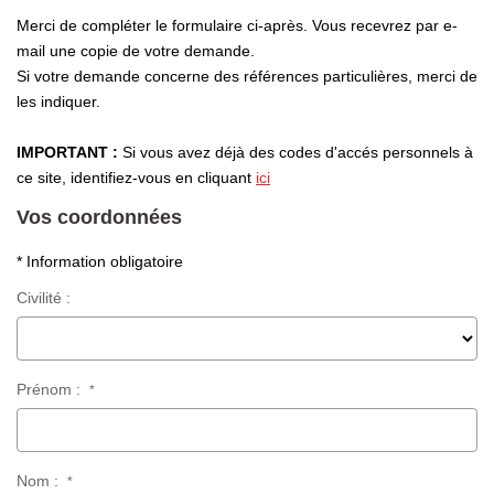
Laurent Immobilier Chalon-Sur-Saone
Merci de compléter le formulaire ci-après. Vous recevrez par e-
Notre Équipe
mail une copie de votre demande.
Si votre demande concerne des références particulières, merci de
Nous Rejoindre
les indiquer.
Nos Actualités
IMPORTANT :
Si vous avez déjà des codes d'accés personnels à
ce site, identifiez-vous en cliquant
ici
CONTACT
Vos coordonnées
* Information obligatoire
Civilité :
Prénom :
*
Nom :
*