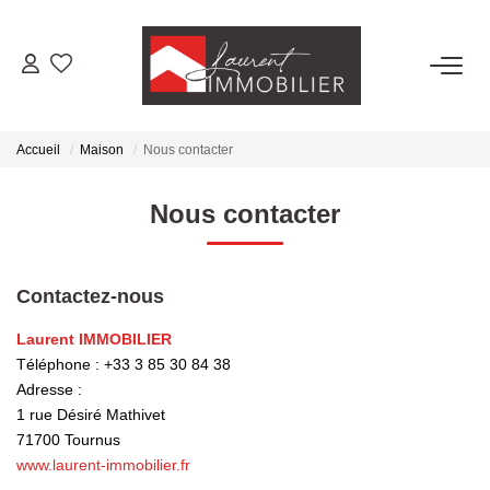
ACHETER
Accueil
Maison
Nous contacter
LOUER
Nous contacter
ESTIMER
Contactez-nous
FAIRE GÉRER
Laurent IMMOBILIER
Téléphone :
+33 3 85 30 84 38
NOS AGENCES
Adresse :
1 rue Désiré Mathivet
Laurent Immobilier Tournus
71700
Tournus
Laurent Immobilier Pont De Vaux
www.laurent-immobilier.fr