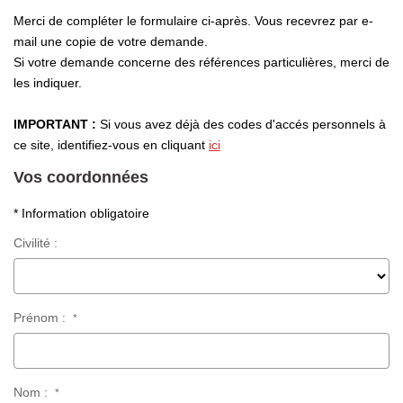
Laurent Immobilier Chalon-Sur-Saone
Merci de compléter le formulaire ci-après. Vous recevrez par e-
Notre Équipe
mail une copie de votre demande.
Si votre demande concerne des références particulières, merci de
Nous Rejoindre
les indiquer.
Nos Actualités
IMPORTANT :
Si vous avez déjà des codes d'accés personnels à
ce site, identifiez-vous en cliquant
ici
CONTACT
Vos coordonnées
* Information obligatoire
Civilité :
Prénom :
*
Nom :
*