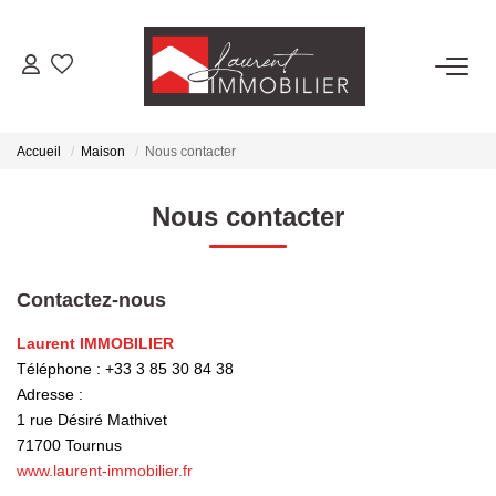
ACHETER
Accueil
Maison
Nous contacter
LOUER
Nous contacter
ESTIMER
Contactez-nous
FAIRE GÉRER
Laurent IMMOBILIER
Téléphone :
+33 3 85 30 84 38
NOS AGENCES
Adresse :
1 rue Désiré Mathivet
Laurent Immobilier Tournus
71700
Tournus
Laurent Immobilier Pont De Vaux
www.laurent-immobilier.fr