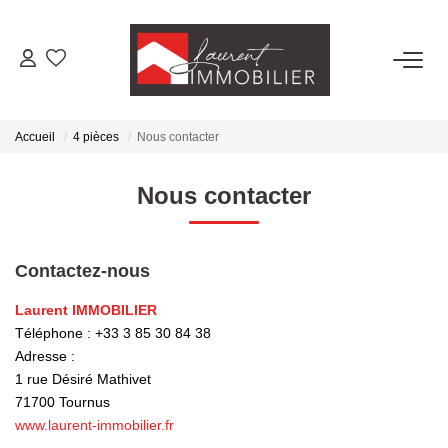
ACHETER
Accueil
4 pièces
Nous contacter
LOUER
Nous contacter
ESTIMER
Contactez-nous
FAIRE GÉRER
Laurent IMMOBILIER
Téléphone :
+33 3 85 30 84 38
NOS AGENCES
Adresse :
1 rue Désiré Mathivet
Laurent Immobilier Tournus
71700
Tournus
Laurent Immobilier Pont De Vaux
www.laurent-immobilier.fr