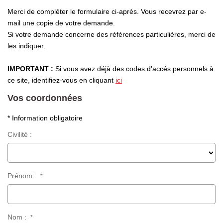
Laurent Immobilier Chalon-Sur-Saone
Merci de compléter le formulaire ci-après. Vous recevrez par e-
Notre Équipe
mail une copie de votre demande.
Si votre demande concerne des références particulières, merci de
Nous Rejoindre
les indiquer.
Nos Actualités
IMPORTANT :
Si vous avez déjà des codes d'accés personnels à
ce site, identifiez-vous en cliquant
ici
CONTACT
Vos coordonnées
* Information obligatoire
Civilité :
Prénom :
*
Nom :
*