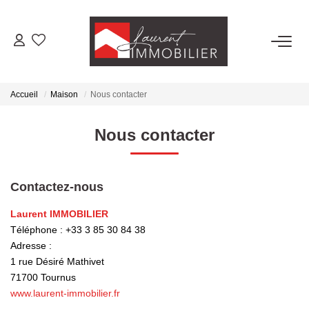
ACHETER
Accueil
Maison
Nous contacter
LOUER
Nous contacter
ESTIMER
Contactez-nous
FAIRE GÉRER
Laurent IMMOBILIER
Téléphone :
+33 3 85 30 84 38
NOS AGENCES
Adresse :
1 rue Désiré Mathivet
Laurent Immobilier Tournus
71700
Tournus
Laurent Immobilier Pont De Vaux
www.laurent-immobilier.fr