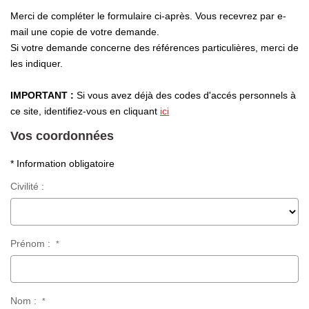
Laurent Immobilier Chalon-Sur-Saone
Merci de compléter le formulaire ci-après. Vous recevrez par e-
Notre Équipe
mail une copie de votre demande.
Si votre demande concerne des références particulières, merci de
Nous Rejoindre
les indiquer.
Nos Actualités
IMPORTANT :
Si vous avez déjà des codes d'accés personnels à
ce site, identifiez-vous en cliquant
ici
CONTACT
Vos coordonnées
* Information obligatoire
Civilité :
Prénom :
*
Nom :
*