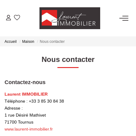
ACHETER
Accueil
Maison
Nous contacter
LOUER
Nous contacter
ESTIMER
Contactez-nous
FAIRE GÉRER
Laurent IMMOBILIER
Téléphone :
+33 3 85 30 84 38
NOS AGENCES
Adresse :
1 rue Désiré Mathivet
Laurent Immobilier Tournus
71700
Tournus
Laurent Immobilier Pont De Vaux
www.laurent-immobilier.fr