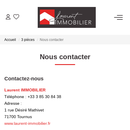
ACHETER
Accueil
3 pièces
Nous contacter
LOUER
Nous contacter
ESTIMER
Contactez-nous
FAIRE GÉRER
Laurent IMMOBILIER
Téléphone :
+33 3 85 30 84 38
NOS AGENCES
Adresse :
1 rue Désiré Mathivet
Laurent Immobilier Tournus
71700
Tournus
Laurent Immobilier Pont De Vaux
www.laurent-immobilier.fr