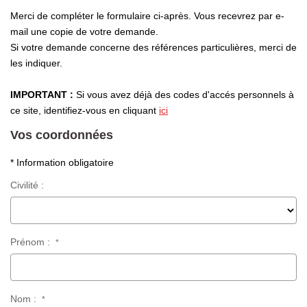
Laurent Immobilier Chalon-Sur-Saone
Merci de compléter le formulaire ci-après. Vous recevrez par e-
Notre Équipe
mail une copie de votre demande.
Si votre demande concerne des références particulières, merci de
Nous Rejoindre
les indiquer.
Nos Actualités
IMPORTANT :
Si vous avez déjà des codes d'accés personnels à
ce site, identifiez-vous en cliquant
ici
CONTACT
Vos coordonnées
* Information obligatoire
Civilité :
Prénom :
*
Nom :
*