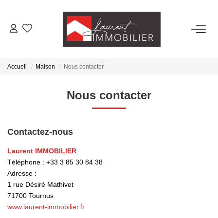
ACHETER
Accueil
Maison
Nous contacter
LOUER
Nous contacter
ESTIMER
Contactez-nous
FAIRE GÉRER
Laurent IMMOBILIER
Téléphone :
+33 3 85 30 84 38
NOS AGENCES
Adresse :
1 rue Désiré Mathivet
Laurent Immobilier Tournus
71700
Tournus
Laurent Immobilier Pont De Vaux
www.laurent-immobilier.fr