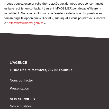
», vous pouvez exercer votre droit d'accès aux données vous concernant et
les faire rectifier en contactant Laurent IMMOBILIER pontdevaux@laurent-
immobilier.fr. Nous vous informons de l'existence de la liste d'opposition au
démarchage téléphonique « Bloctel », sur laquelle vous pouvez vous inscrire
ici :
https://www.bloctel.gouv.fr/
»
L'AGENCE
1 Rue Désiré Mathivet, 71700 Tournus
Nous contacter
Présentation
NOS SERVICES
Nos actualités