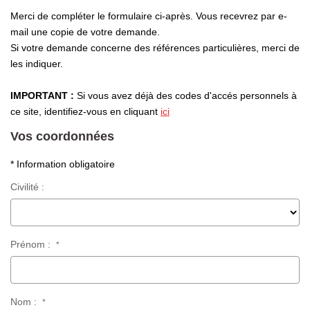
Laurent Immobilier Chalon-Sur-Saone
Merci de compléter le formulaire ci-après. Vous recevrez par e-
Notre Équipe
mail une copie de votre demande.
Si votre demande concerne des références particulières, merci de
Nous Rejoindre
les indiquer.
Nos Actualités
IMPORTANT :
Si vous avez déjà des codes d'accés personnels à
ce site, identifiez-vous en cliquant
ici
CONTACT
Vos coordonnées
* Information obligatoire
Civilité :
Prénom :
*
Nom :
*