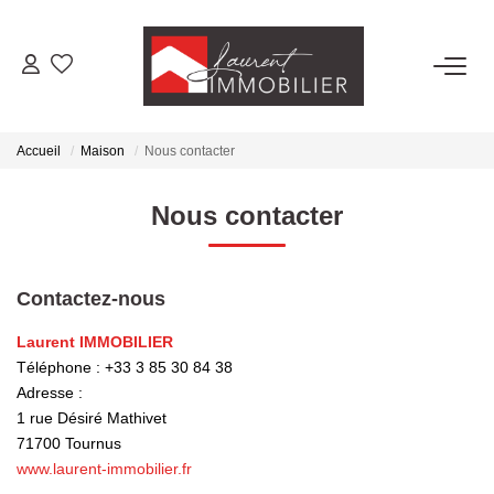
ACHETER
Accueil
Maison
Nous contacter
LOUER
Nous contacter
ESTIMER
Contactez-nous
FAIRE GÉRER
Laurent IMMOBILIER
Téléphone :
+33 3 85 30 84 38
NOS AGENCES
Adresse :
1 rue Désiré Mathivet
Laurent Immobilier Tournus
71700
Tournus
Laurent Immobilier Pont De Vaux
www.laurent-immobilier.fr