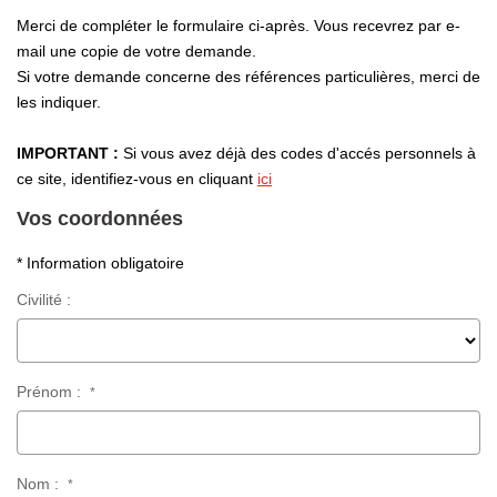
Laurent Immobilier Chalon-Sur-Saone
Merci de compléter le formulaire ci-après. Vous recevrez par e-
Notre Équipe
mail une copie de votre demande.
Si votre demande concerne des références particulières, merci de
Nous Rejoindre
les indiquer.
Nos Actualités
IMPORTANT :
Si vous avez déjà des codes d'accés personnels à
ce site, identifiez-vous en cliquant
ici
CONTACT
Vos coordonnées
* Information obligatoire
Civilité :
Prénom :
*
Nom :
*