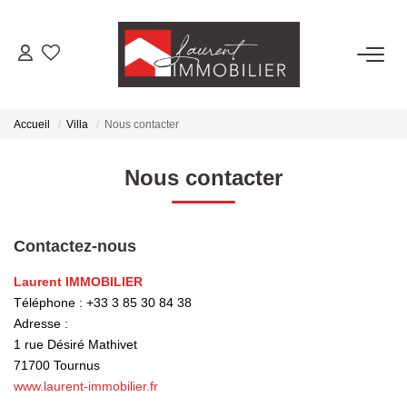
ACHETER
Accueil
Villa
Nous contacter
LOUER
Nous contacter
ESTIMER
Contactez-nous
FAIRE GÉRER
Laurent IMMOBILIER
Téléphone :
+33 3 85 30 84 38
NOS AGENCES
Adresse :
1 rue Désiré Mathivet
Laurent Immobilier Tournus
71700
Tournus
Laurent Immobilier Pont De Vaux
www.laurent-immobilier.fr