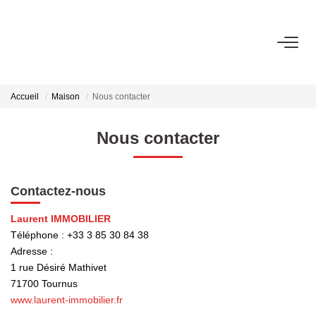
ACHETER
Accueil
Maison
Nous contacter
LOUER
Nous contacter
ESTIMER
Contactez-nous
FAIRE GÉRER
Laurent IMMOBILIER
Téléphone :
+33 3 85 30 84 38
NOS AGENCES
Adresse :
1 rue Désiré Mathivet
Laurent Immobilier Tournus
71700
Tournus
Laurent Immobilier Pont De Vaux
www.laurent-immobilier.fr
Laurent Immobilier Chalon-Sur-Saone