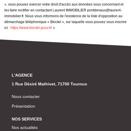
», vous pouvez exercer votre droit d'accès aux données vous concernant et
les faire rectifier en contactant Laurent IMMOBILIER pontdevaux@laurent-
immobilier.fr. Nous vous informons de l'existence de la liste d'opposition au
démarchage téléphonique « Bloctel », sur laquelle vous pouvez vous inscrire
ici :
https://www.bloctel.gouv.fr/
»
L'AGENCE
1 Rue Désiré Mathivet, 71700 Tournus
Nous contacter
Présentation
NOS SERVICES
Nos actualités