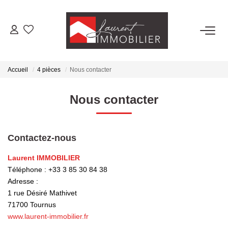
ACHETER
Accueil
4 pièces
Nous contacter
LOUER
Nous contacter
ESTIMER
Contactez-nous
FAIRE GÉRER
Laurent IMMOBILIER
Téléphone :
+33 3 85 30 84 38
NOS AGENCES
Adresse :
1 rue Désiré Mathivet
Laurent Immobilier Tournus
71700
Tournus
Laurent Immobilier Pont De Vaux
www.laurent-immobilier.fr