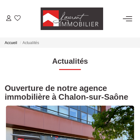
ACHETER
Accueil
Actualités
LOUER
Actualités
ESTIMER
Ouverture de notre agence
FAIRE GÉRER
immobilière à Chalon-sur-Saône
NOS AGENCES
Laurent Immobilier Tournus
Laurent Immobilier Pont De Vaux