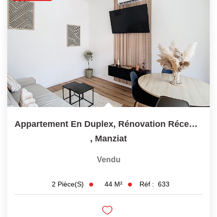
Appartement En Duplex, Rénovation Récente, Petite...
,
Manziat
Vendu
44
M²
Réf :
633
2
Pièce(s)