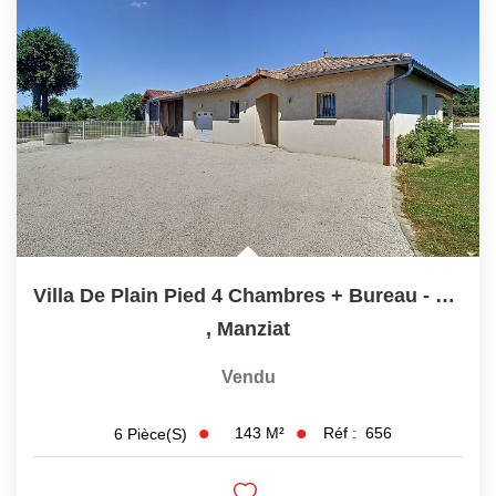
Villa De Plain Pied 4 Chambres + Bureau - 01570 MANZIAT
,
Manziat
Vendu
143
M²
Réf :
656
6
Pièce(s)