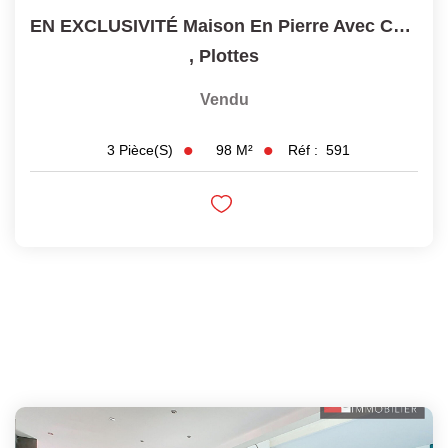
EN EXCLUSIVITÉ Maison En Pierre Avec Cachet Et Potentiel À...
,
Plottes
Vendu
98
M²
Réf :
591
3
Pièce(s)