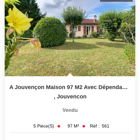
Laurent Immobilier Chalon-Sur-Saone
Notre Équipe
Nous Rejoindre
Nos Actualités
CONTACT
A Jouvençon Maison 97 M2 Avec Dépendances Et Grand Terrain...
,
Jouvencon
Vendu
97
M²
Réf :
561
5
Pièce(s)