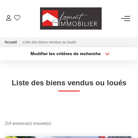
ACHETER
Accueil
Liste des biens vendus ou loués
LOUER
Modifier les critères de recherche
Type de transaction
Localisation
Acheter
Localisation
ESTIMER
Type de bien
Sélectionnez...
Surface min
Liste des biens vendus ou loués
FAIRE GÉRER
Plus de critères
Budget max
NOS AGENCES
Créer une alerte
Laurent Immobilier Tournus
214 annonce(s) trouvée(s)
Laurent Immobilier Pont De Vaux