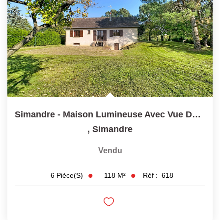
Simandre - Maison Lumineuse Avec Vue Dégagée - 6 Pièces 118...
,
Simandre
Vendu
118
M²
Réf :
618
6
Pièce(s)