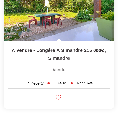
À Vendre - Longère À Simandre 215 000€
,
Simandre
Vendu
165
M²
Réf :
635
7
Pièce(s)