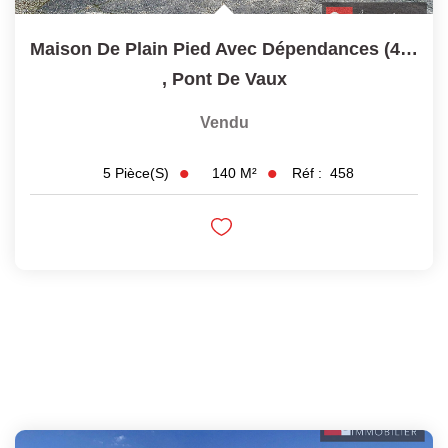
Maison De Plain Pied Avec Dépendances (415 M²) - 01190 PONT...
,
Pont De Vaux
Vendu
140
M²
Réf :
458
5
Pièce(s)