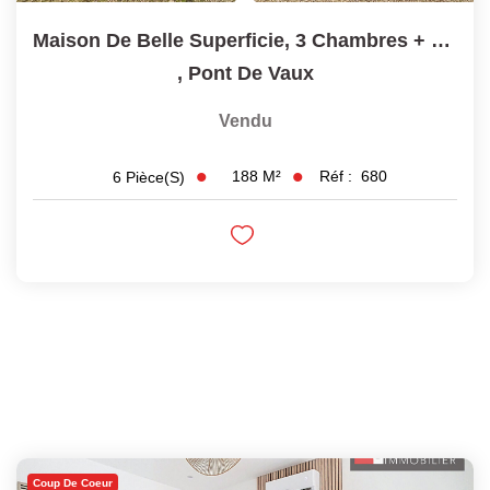
Maison De Belle Superficie, 3 Chambres + Mezzanine - 01190...
,
Pont De Vaux
Vendu
188
M²
Réf :
680
6
Pièce(s)
Coup De Coeur