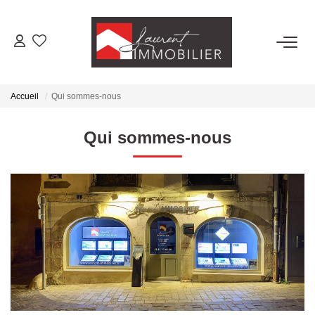
ACHETER
Accueil
Qui sommes-nous
LOUER
Qui sommes-nous
ESTIMER
FAIRE GÉRER
NOS AGENCES
Laurent Immobilier Tournus
Laurent Immobilier Pont De Vaux