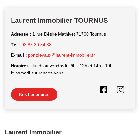
Laurent Immobilier Chalon-Sur-Saone
Notre Équipe
Laurent Immobilier TOURNUS
Nous Rejoindre
Nos Actualités
Adresse :
1 rue Désiré Mathivet 71700 Tournus
Tél :
03 85 30 84 38
CONTACT
E-mail :
pontdevaux@laurent-immobilier.fr
Horaires :
lundi au vendredi : 9h - 12h et 14h - 19h
le samedi sur rendez-vous
Nos honoraires
Laurent Immobilier