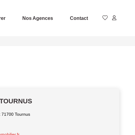
rer
Nos Agences
Contact
r TOURNUS
t 71700 Tournus
obilier.fr