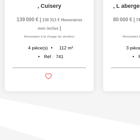
,
Cuisery
,
L aberge
139 000 €
|
80 000 €
|
130 313 €
Honoraires
74
|
non inclus
Honoraires à la charge du vendeur
Honoraires 
112
m²
4
pièce(s)
3
pièce
Réf :
741