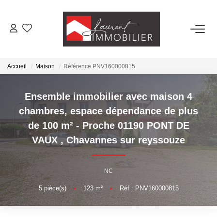
ACHETER
Accueil
Maison
Référence PNV160000815
LOUER
Ensemble immobilier avec maison 4
ESTIMER
chambres, espace dépendance de plus
de 100 m² - Proche 01190 PONT DE
FAIRE GÉRER
VAUX
,
Chavannes sur reyssouze
NOS AGENCES
NC
Laurent Immobilier Tournus
5
pièce(s)
•
123
m²
•
Réf : PNV160000815
Laurent Immobilier Pont De Vaux