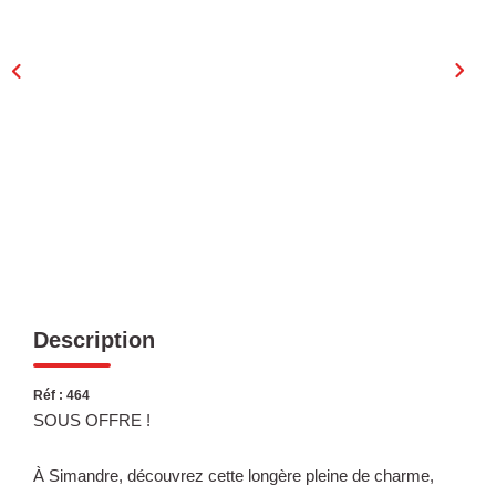
Laurent Immobilier Chalon-Sur-Saone
Notre Équipe
Nous Rejoindre
Nos Actualités
CONTACT
Description
Réf : 464
SOUS OFFRE !
À Simandre, découvrez cette longère pleine de charme,