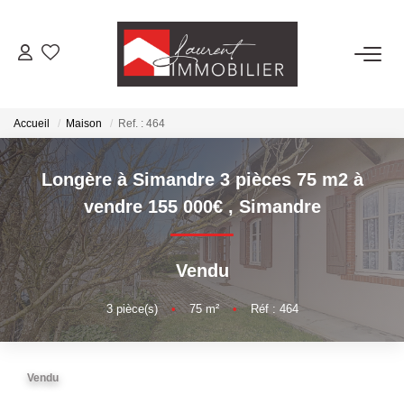
ACHETER
Accueil
Maison
Ref. : 464
LOUER
Longère à Simandre 3 pièces 75 m2 à
ESTIMER
vendre 155 000€
,
Simandre
FAIRE GÉRER
Vendu
NOS AGENCES
3
pièce(s)
•
75
m²
•
Réf : 464
Laurent Immobilier Tournus
Vendu
Laurent Immobilier Pont De Vaux