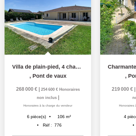
Villa de plain-pied, 4 chambres, Garage - 01190 GORREVOD
,
Pont de vaux
,
Po
268 000 €
|
219 000 €
254 600 €
Honoraires
|
non inclus
n
Honoraires à la charge du vendeur
Honoraires 
106
m²
6
pièce(s)
4
pièc
Réf :
776