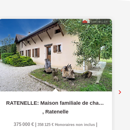
RATENELLE: Maison familiale de charme - En bord de Seille
,
Ratenelle
375 000 €
|
|
358 125 €
Honoraires non inclus