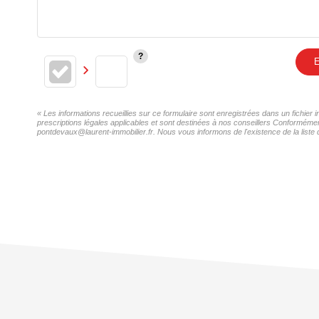
E
« Les informations recueillies sur ce formulaire sont enregistrées dans un fichie
prescriptions légales applicables et sont destinées à nos conseillers Conformémen
pontdevaux@laurent-immobilier.fr. Nous vous informons de l'existence de la liste 