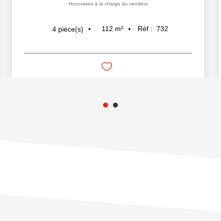
Honoraires à la charge du vendeur
112
m²
Réf :
732
4
pièce(s)