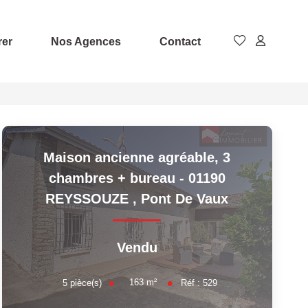
rer
Nos Agences
Contact
Maison ancienne agréable, 3
chambres + bureau - 01190
REYSSOUZE
,
Pont De Vaux
Vendu
163
m²
5
pièce(s)
Réf :
529