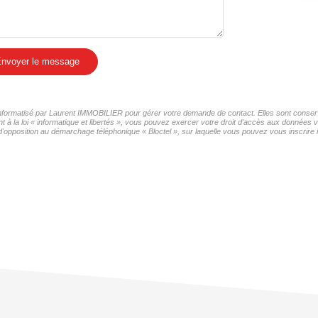
nvoyer le message
r informatisé par Laurent IMMOBILIER pour gérer votre demande de contact. Elles sont conservé
t à la loi « informatique et libertés », vous pouvez exercer votre droit d'accès aux données 
d'opposition au démarchage téléphonique « Bloctel », sur laquelle vous pouvez vous inscrire i