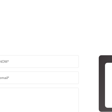
NOM*
email*