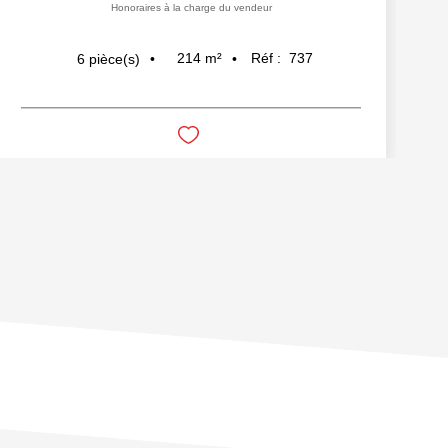
Honoraires à la charge du vendeur
214
m²
Réf :
737
6
pièce(s)