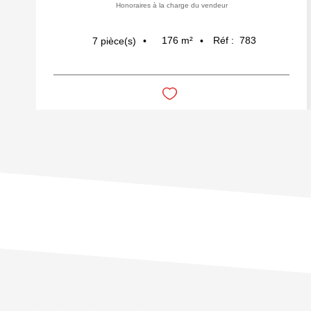
Honoraires à la charge du vendeur
176
m²
Réf :
783
7
pièce(s)