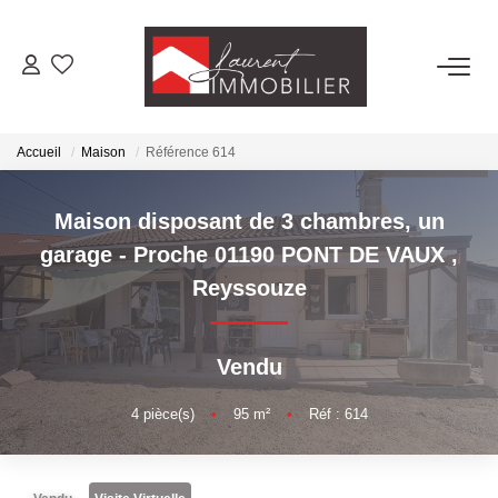
ACHETER
Accueil
Maison
Référence 614
LOUER
Maison disposant de 3 chambres, un
ESTIMER
garage - Proche 01190 PONT DE VAUX
,
Reyssouze
FAIRE GÉRER
Vendu
NOS AGENCES
4
pièce(s)
•
95
m²
•
Réf : 614
Laurent Immobilier Tournus
Laurent Immobilier Pont De Vaux