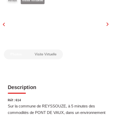
Vendu
Visite Virtuelle
Laurent Immobilier Chalon-Sur-Saone
Notre Équipe
Nous Rejoindre
Nos Actualités
CONTACT
Photos
Visite Virtuelle
Description
Réf : 614
Sur la commune de REYSSOUZE, à 5 minutes des
commodités de PONT DE VAUX, dans un environnement