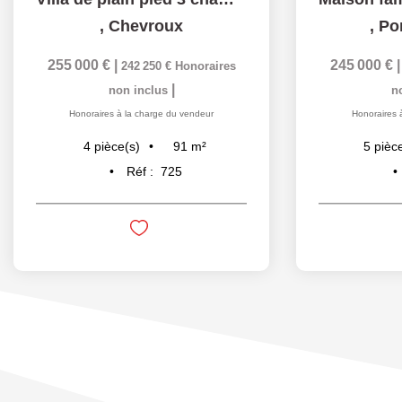
,
Chevroux
,
Po
255 000 €
|
245 000 €
242 250 €
Honoraires
|
non inclus
n
Honoraires à la charge du vendeur
Honoraires 
91
m²
4
pièce(s)
5
pièc
Réf :
725