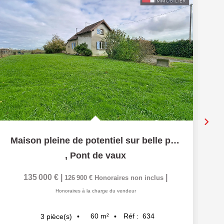
Ex
Maison pleine de potentiel sur belle parcelle de terrain
,
Pont de vaux
135 000 €
|
|
126 900 €
Honoraires non inclus
Honoraires à la charge du vendeur
60
m²
Réf :
634
3
pièce(s)