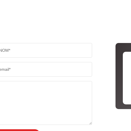
NOM*
email*