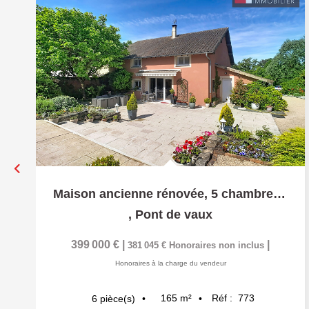
Maison ancienne rénovée, 5 chambres, spacieux terrain -...
,
Pont de vaux
399 000 €
|
|
381 045 €
Honoraires non inclus
Honoraires à la charge du vendeur
165
m²
Réf :
773
6
pièce(s)