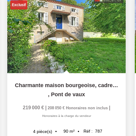
Exclusif
Charmante maison bourgeoise, cadre bucolique et sans...
,
Pont de vaux
219 000 €
|
|
208 050 €
Honoraires non inclus
Honoraires à la charge du vendeur
90
m²
Réf :
787
4
pièce(s)