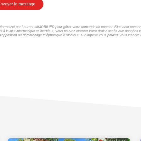
nvoyer le message
r informatisé par Laurent IMMOBILIER pour gérer votre demande de contact. Elles sont conservé
t à la loi « informatique et libertés », vous pouvez exercer votre droit d'accès aux données 
d'opposition au démarchage téléphonique « Bloctel », sur laquelle vous pouvez vous inscrire i