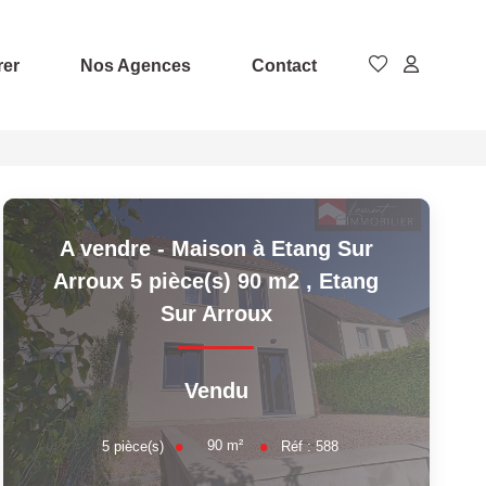
rer
Nos Agences
Contact
A vendre - Maison à Etang Sur
Arroux 5 pièce(s) 90 m2
,
Etang
Sur Arroux
Vendu
90
m²
5
pièce(s)
Réf :
588