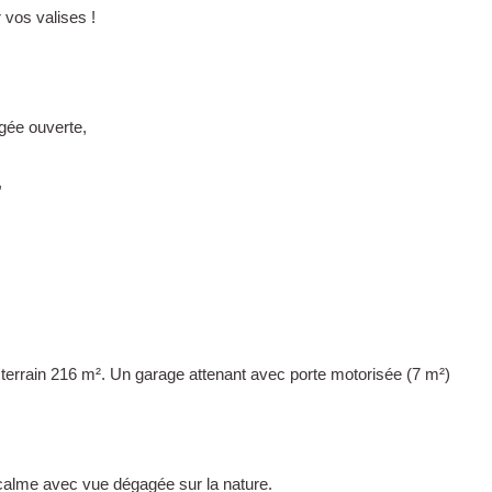
 vos valises !
gée ouverte,
,
n terrain 216 m². Un garage attenant avec porte motorisée (7 m²)
 calme avec vue dégagée sur la nature.