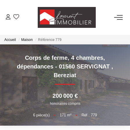
ACHETER
Accueil
Maison
Référence 779
LOUER
Corps de ferme, 4 chambres,
ESTIMER
dépendances - 01560 SERVIGNAT
,
Bereziat
FAIRE GÉRER
200 000 €
NOS AGENCES
honoraires compris
Laurent Immobilier Tournus
6
pièce(s)
•
171
m²
•
Réf : 779
Laurent Immobilier Pont De Vaux