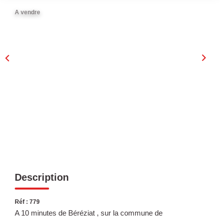
Laurent Immobilier Chalon-Sur-Saone
A vendre
Notre Équipe
Nous Rejoindre
Nos Actualités
CONTACT
Description
Réf : 779
A 10 minutes de Béréziat , sur la commune de