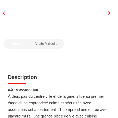
Laurent Immobilier Chalon-Sur-Saone
Notre Équipe
Nous Rejoindre
Nos Actualités
Photos
Visite Virtuelle
CONTACT
Description
Réf : MMV50000160
À deux pas du centre ville et de la gare, situé au premier
étage d'une copropriété calme et sécurisée avec
ascenseur, cet appartement T1 comprend une entrée avec
placard mural, une grande pièce de vie avec cuisine