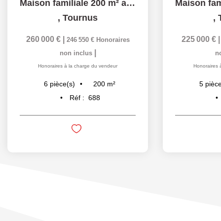
Maison familiale 200 m² avec terrain arboré
,
Tournus
,
260 000 €
|
225 000 €
246 550 €
Honoraires
|
non inclus
n
Honoraires à la charge du vendeur
Honoraires 
200
m²
6
pièce(s)
5
pièce
Réf :
688