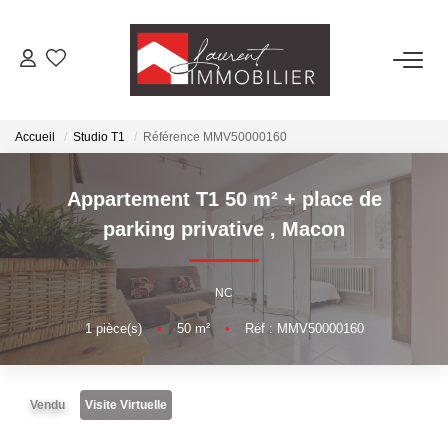
ACHETER
Accueil
Studio T1
Référence MMV50000160
LOUER
Appartement T1 50 m² + place de
ESTIMER
parking privative
,
Macon
FAIRE GÉRER
NC
1
pièce(s)
•
50
m²
•
Réf : MMV50000160
NOS AGENCES
Laurent Immobilier Tournus
Vendu
Visite Virtuelle
Laurent Immobilier Pont De Vaux