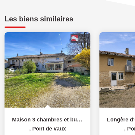
Les biens similaires
Maison 3 chambres et bureau, nombreuses dépendances, Proche...
,
Pont de vaux
,
Po