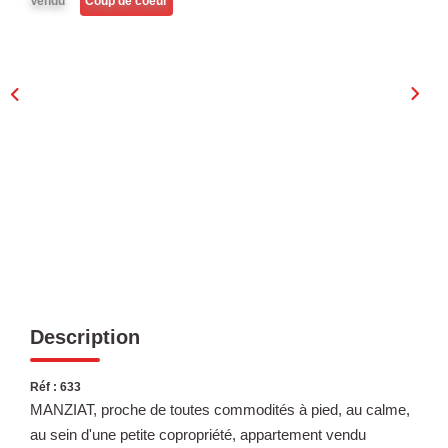
Vendu
Coup de coeur
Laurent Immobilier Chalon-Sur-Saone
Notre Équipe
Nous Rejoindre
Nos Actualités
CONTACT
Description
Réf : 633
MANZIAT, proche de toutes commodités à pied, au calme,
au sein d'une petite copropriété, appartement vendu