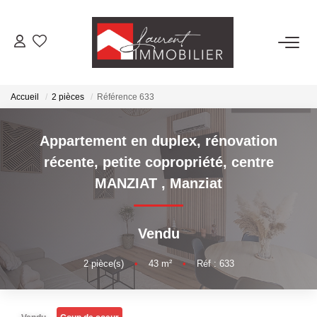
ACHETER
Accueil
2 pièces
Référence 633
LOUER
Appartement en duplex, rénovation
ESTIMER
récente, petite copropriété, centre
MANZIAT
,
Manziat
FAIRE GÉRER
Vendu
NOS AGENCES
2
pièce(s)
•
43
m²
•
Réf : 633
Laurent Immobilier Tournus
Laurent Immobilier Pont De Vaux