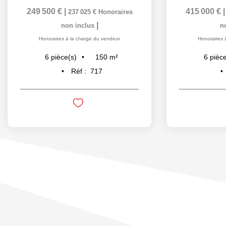
249 500 €
|
415 000 €
237 025 €
Honoraires
|
non inclus
n
Honoraires à la charge du vendeur
Honoraires 
150
m²
6
pièce(s)
6
pièce
Réf :
717