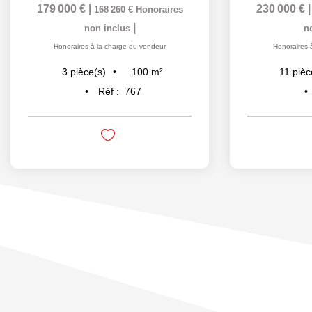
179 000 €
|
230 000 €
168 260 €
Honoraires
|
non inclus
n
Honoraires à la charge du vendeur
Honoraires 
100
m²
3
pièce(s)
11
pièc
Réf :
767