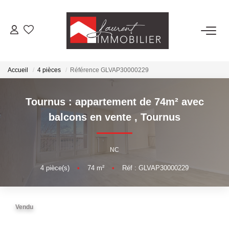
ACHETER
Accueil
4 pièces
Référence GLVAP30000229
LOUER
Tournus : appartement de 74m² avec
ESTIMER
balcons en vente
,
Tournus
FAIRE GÉRER
NC
4
pièce(s)
•
74
m²
•
Réf : GLVAP30000229
NOS AGENCES
Laurent Immobilier Tournus
Vendu
Laurent Immobilier Pont De Vaux