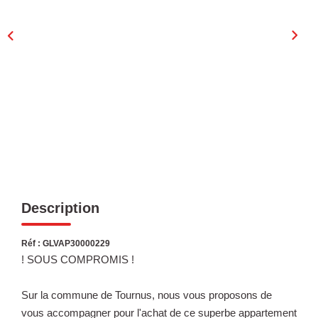
Laurent Immobilier Chalon-Sur-Saone
Notre Équipe
Nous Rejoindre
Nos Actualités
CONTACT
Description
Réf : GLVAP30000229
! SOUS COMPROMIS !
Sur la commune de Tournus, nous vous proposons de
vous accompagner pour l'achat de ce superbe appartement