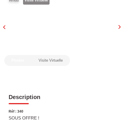
Vendu
Visite Virtuelle
Laurent Immobilier Chalon-Sur-Saone
Notre Équipe
Nous Rejoindre
Nos Actualités
CONTACT
Photos
Visite Virtuelle
Description
Réf : 340
SOUS OFFRE !