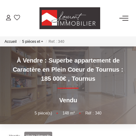
ACHETER
Accueil
5 pièces et +
Ref. : 340
LOUER
À Vendre : Superbe appartement de
ESTIMER
Caractère en Plein Coeur de Tournus :
185 000€
,
Tournus
FAIRE GÉRER
Vendu
NOS AGENCES
5
pièce(s)
•
148
m²
•
Réf : 340
Laurent Immobilier Tournus
Laurent Immobilier Pont De Vaux