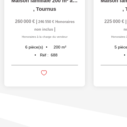
Maison familiale 200 m² avec terrain arboré
,
Tournus
,
260 000 €
|
225 000 €
246 550 €
Honoraires
|
non inclus
n
Honoraires à la charge du vendeur
Honoraires 
200
m²
6
pièce(s)
5
pièce
Réf :
688