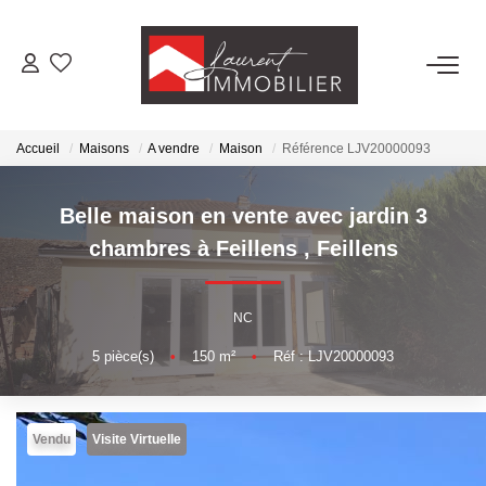
ACHETER
Accueil
Maisons
A vendre
Maison
Référence LJV20000093
LOUER
Belle maison en vente avec jardin 3
ESTIMER
chambres à Feillens
,
Feillens
FAIRE GÉRER
NC
5
pièce(s)
•
150
m²
•
Réf : LJV20000093
NOS AGENCES
Laurent Immobilier Tournus
Vendu
Visite Virtuelle
Laurent Immobilier Pont De Vaux
Laurent Immobilier Chalon-Sur-Saone