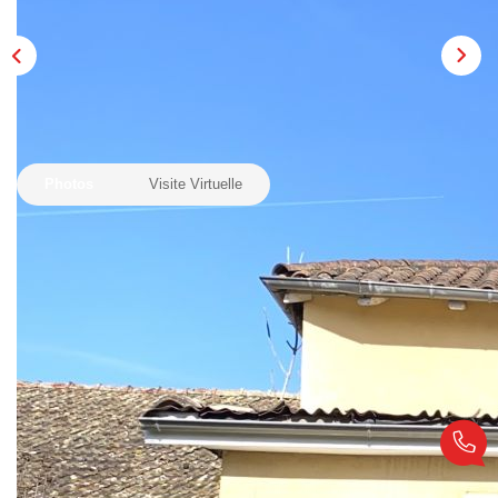
Notre Équipe
Nous Rejoindre
Nos Actualités
Photos
Visite Virtuelle
CONTACT
Description
Réf : LJV20000093
Achetez cette charmante maison à la surface immense
pour un T5 avec un jardin extérieur sur la commune de
Feillens. Si vous voulez planifier une visite, vous pouvez
contacter Laurent Immobilier. Si vous recherchez une