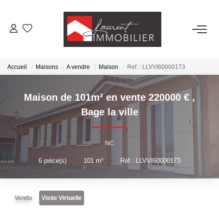
ACHETER
Accueil
Maisons
A vendre
Maison
Ref. : LLVVI60000173
LOUER
Maison de 101m² en vente 220000 €
,
ESTIMER
Bage la ville
FAIRE GÉRER
NC
6
pièce(s)
•
101
m²
•
Réf : LLVVI60000173
NOS AGENCES
Laurent Immobilier Tournus
Vendu
Visite Virtuelle
Laurent Immobilier Pont De Vaux