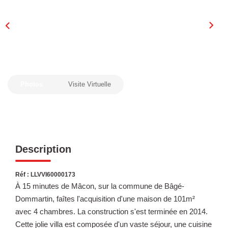
Laurent Immobilier Chalon-Sur-Saone
Notre Équipe
Nous Rejoindre
Nos Actualités
Photos
Visite Virtuelle
CONTACT
Description
Réf : LLVVI60000173
À 15 minutes de Mâcon, sur la commune de Bâgé-
Dommartin, faîtes l'acquisition d'une maison de 101m²
avec 4 chambres. La construction s'est terminée en 2014.
Cette jolie villa est composée d'un vaste séjour, une cuisine