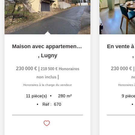
Maison avec appartement attenant dans les hauteurs de LUGNY
,
Lugny
230 000 €
|
230 000 €
218 500 €
Honoraires
|
non inclus
n
Honoraires à la charge du vendeur
Honoraires 
280
m²
11
pièce(s)
9
pièce
Réf :
670