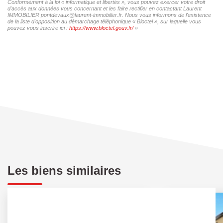
Conformément à la loi « informatique et libertés », vous pouvez exercer votre droit
d'accès aux données vous concernant et les faire rectifier en contactant Laurent
IMMOBILIER pontdevaux@laurent-immobilier.fr. Nous vous informons de l'existence
de la liste d'opposition au démarchage téléphonique « Bloctel », sur laquelle vous
pouvez vous inscrire ici :
https://www.bloctel.gouv.fr/
»
Les biens similaires