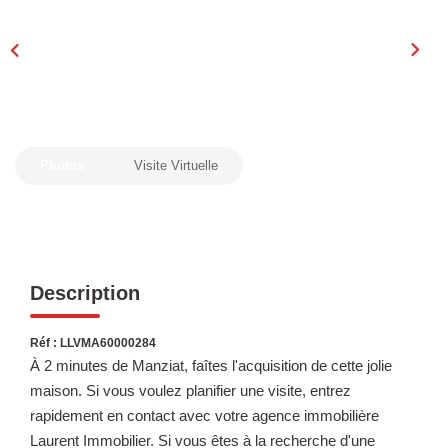
Laurent Immobilier Chalon-Sur-Saone
Notre Équipe
Nous Rejoindre
Nos Actualités
Photos
Visite Virtuelle
CONTACT
Description
Réf : LLVMA60000284
À 2 minutes de Manziat, faîtes l'acquisition de cette jolie
maison. Si vous voulez planifier une visite, entrez
rapidement en contact avec votre agence immobilière
Laurent Immobilier. Si vous êtes à la recherche d'une