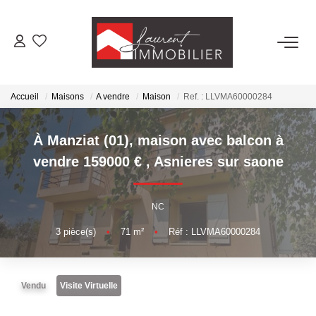
ACHETER
Accueil
Maisons
A vendre
Maison
Ref. : LLVMA60000284
LOUER
À Manziat (01), maison avec balcon à
ESTIMER
vendre 159000 €
,
Asnieres sur saone
FAIRE GÉRER
NC
3
pièce(s)
•
71
m²
•
Réf : LLVMA60000284
NOS AGENCES
Laurent Immobilier Tournus
Vendu
Visite Virtuelle
Laurent Immobilier Pont De Vaux