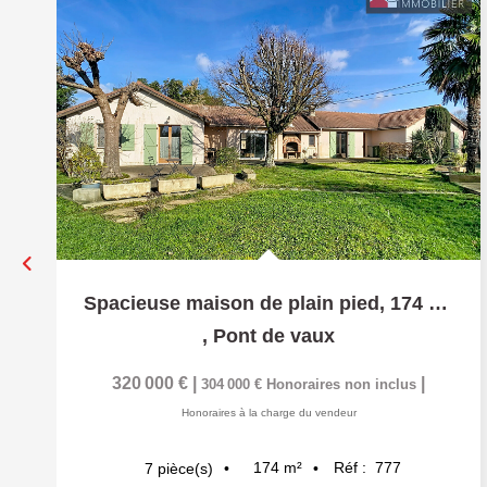
Spacieuse maison de plain pied, 174 m², Garages et agréable...
,
Pont de vaux
320 000 €
|
|
304 000 €
Honoraires non inclus
Honoraires à la charge du vendeur
174
m²
Réf :
777
7
pièce(s)