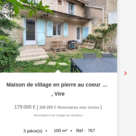
Ex
Maison de village en pierre au coeur de Viré - 71260 VIRE
,
Vire
179 000 €
|
|
168 260 €
Honoraires non inclus
Honoraires à la charge du vendeur
100
m²
Réf :
767
3
pièce(s)