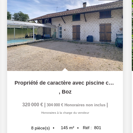
Propriété de caractère avec piscine couverte-5 chambres...
,
Boz
320 000 €
|
|
304 000 €
Honoraires non inclus
Honoraires à la charge du vendeur
145
m²
Réf :
801
8
pièce(s)