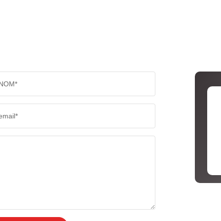
NOM*
email*