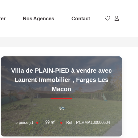
rer
Nos Agences
Contact
Villa de PLAIN-PIED à vendre avec
Laurent Immobilier
,
Farges Les
Macon
NC
99
m²
5
pièce(s)
Réf :
PCVMA100000504