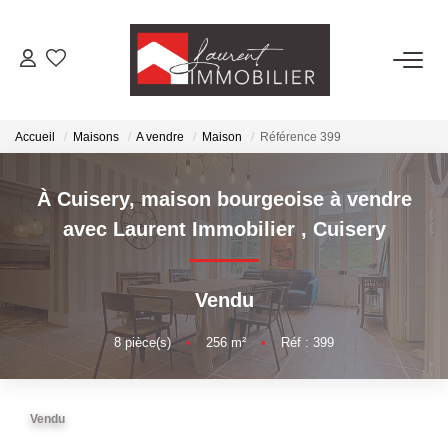
ACHETER
Accueil
Maisons
A vendre
Maison
Référence 399
LOUER
À Cuisery, maison bourgeoise à vendre
ESTIMER
avec Laurent Immobilier
,
Cuisery
FAIRE GÉRER
Vendu
NOS AGENCES
8
pièce(s)
•
256
m²
•
Réf : 399
Laurent Immobilier Tournus
Vendu
Laurent Immobilier Pont De Vaux