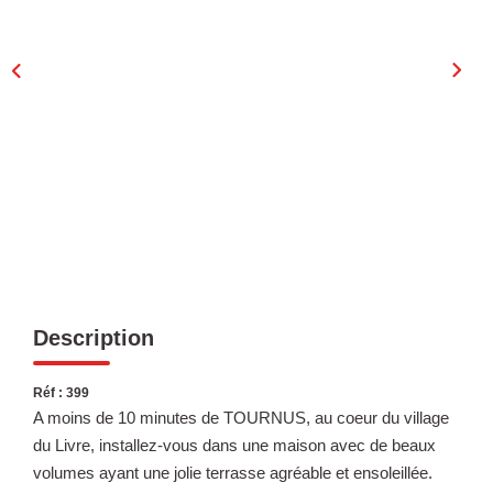
Laurent Immobilier Chalon-Sur-Saone
Notre Équipe
Nous Rejoindre
Nos Actualités
CONTACT
Description
Réf : 399
A moins de 10 minutes de TOURNUS, au coeur du village
du Livre, installez-vous dans une maison avec de beaux
volumes ayant une jolie terrasse agréable et ensoleillée.