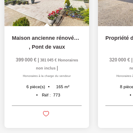
Maison ancienne rénovée, 5 chambres, spacieux terrain -...
,
Pont de vaux
399 000 €
|
320 000 €
381 045 €
Honoraires
|
non inclus
n
Honoraires à la charge du vendeur
Honoraires 
165
m²
6
pièce(s)
8
pièce
Réf :
773