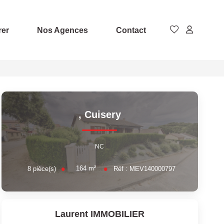
rer
Nos Agences
Contact
,
Cuisery
NC
164
m²
8
pièce(s)
Réf :
MEV140000797
Laurent IMMOBILIER