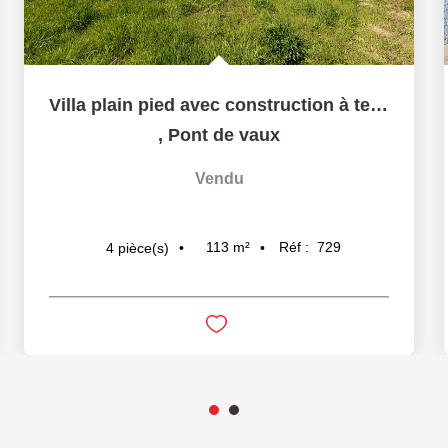
Villa plain pied avec construction à terminer, 113 m²...
,
Pont de vaux
Vendu
113
m²
Réf :
729
4
pièce(s)