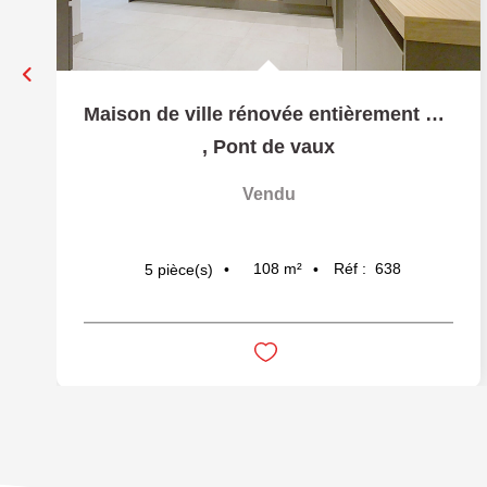
Maison de ville rénovée entièrement 3 chambres + jardinet -...
,
Pont de vaux
Vendu
108
m²
Réf :
638
5
pièce(s)