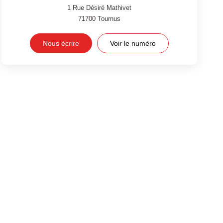
1 Rue Désiré Mathivet
71700
Tournus
Nous écrire
Voir le numéro