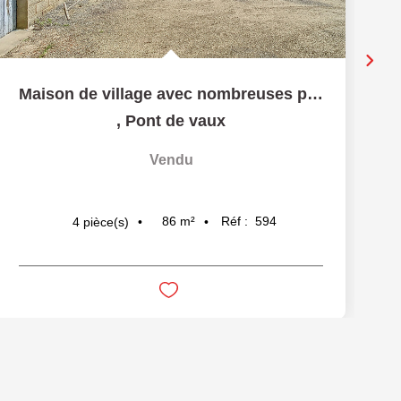
Maison de village avec nombreuses possibilités - 5 minutes...
,
Pont de vaux
Vendu
86
m²
Réf :
594
4
pièce(s)