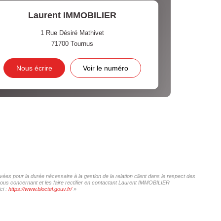
Laurent IMMOBILIER
1 Rue Désiré Mathivet
71700
Tournus
Nous écrire
Voir le numéro
es pour la durée nécessaire à la gestion de la relation client dans le respect des
vous concernant et les faire rectifier en contactant Laurent IMMOBILIER
ci :
https://www.bloctel.gouv.fr/
»