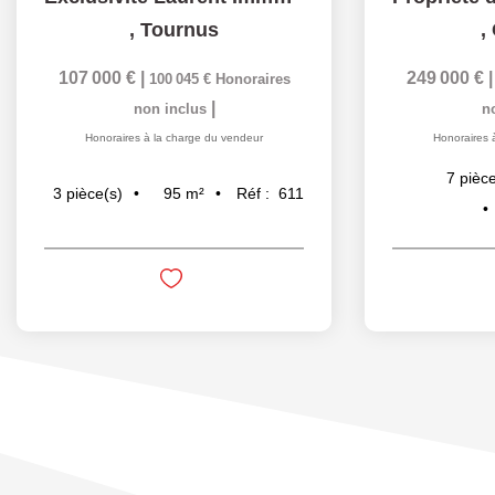
,
Tournus
,
107 000 €
|
249 000 €
100 045 €
Honoraires
|
non inclus
n
Honoraires à la charge du vendeur
Honoraires 
7
pièce
95
m²
Réf :
611
3
pièce(s)