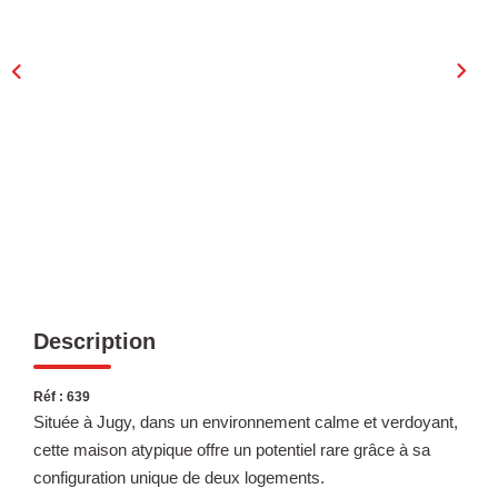
Laurent Immobilier Chalon-Sur-Saone
Notre Équipe
Nous Rejoindre
Nos Actualités
CONTACT
Description
Réf : 639
Située à Jugy, dans un environnement calme et verdoyant,
cette maison atypique offre un potentiel rare grâce à sa
configuration unique de deux logements.