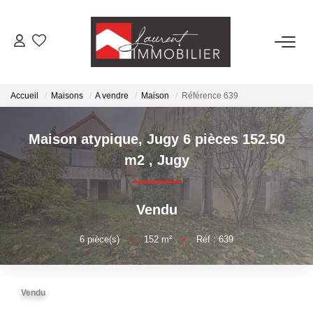
ACHETER
Accueil
Maisons
A vendre
Maison
Référence 639
LOUER
Maison atypique, Jugy 6 pièces 152.50
ESTIMER
m2
,
Jugy
FAIRE GÉRER
Vendu
NOS AGENCES
6
pièce(s)
•
152
m²
•
Réf : 639
Laurent Immobilier Tournus
Vendu
Laurent Immobilier Pont De Vaux