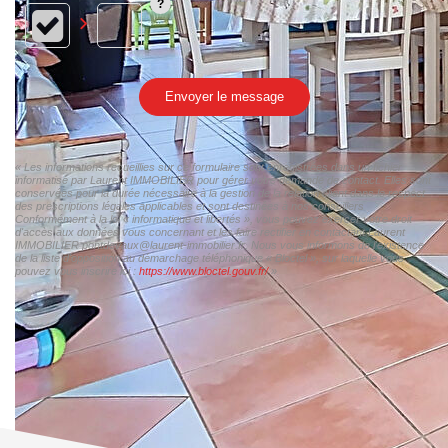
Envoyer le message
« Les informations recueillies sur ce formulaire sont enregistrées dans un fichier
informatisé par Laurent IMMOBILIER pour gérer votre demande de contact. Elles sont
conservées pour la durée nécessaire à la gestion de la relation client dans le respect
des prescriptions légales applicables et sont destinées à nos conseillers
Conformément à la loi « informatique et libertés », vous pouvez exercer votre droit
d'accès aux données vous concernant et les faire rectifier en contactant Laurent
IMMOBILIER pontdevaux@laurent-immobilier.fr. Nous vous informons de l'existence
de la liste d'opposition au démarchage téléphonique « Bloctel », sur laquelle vous
pouvez vous inscrire ici :
https://www.bloctel.gouv.fr/
»