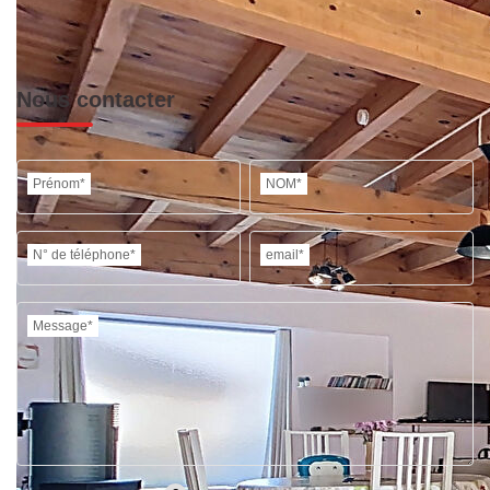
Nous contacter
Prénom*
NOM*
N° de téléphone*
email*
Message*