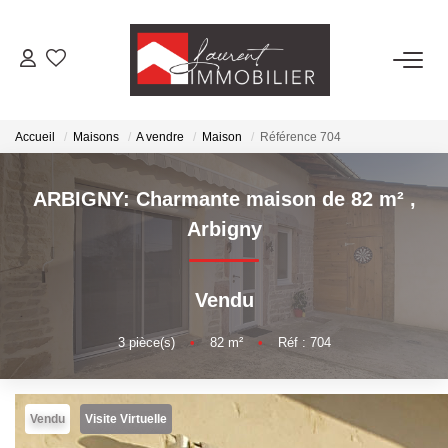
ACHETER
Accueil
Maisons
A vendre
Maison
Référence 704
LOUER
ARBIGNY: Charmante maison de 82 m²
,
ESTIMER
Arbigny
FAIRE GÉRER
Vendu
NOS AGENCES
3
pièce(s)
•
82
m²
•
Réf : 704
Laurent Immobilier Tournus
Vendu
Visite Virtuelle
Laurent Immobilier Pont De Vaux