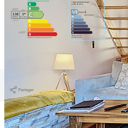
Montant estimé des dépenses annuelles d'énergie pour un
usage standard entre 1070€ et 1510€. Pour la date de
référence 08/03/2023.
Imprimer
Partager
Ce bien est soumis à un diagnostic ERP (État
des Risques et Pollutions). Pour en savoir plus,
rendez-vous sur
https://www.georisques.gouv.fr/