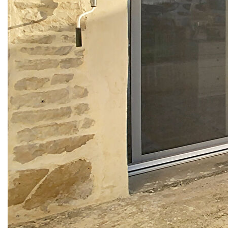
un pied-à-terre.
D'une surface habitable de 82 m², cette maison habitable
de suite se compose de :
- Un large séjour lumineux avec cuisine ouverte, offrant un
espace convivial
- 2 chambres spacieuses
- Une salle d'eau avec WC
La maison bénéficie d'une belle luminosité et d'un accès
direct au jardin avec terrasse, parfait pour profiter des
beaux jours.
Édifiée sur un terrain clos de 348 m², elle dispose
également d'un poêle à granulés récent, apportant confort
et économies d'énergie.
- Maison lumineuse et chaleureuse