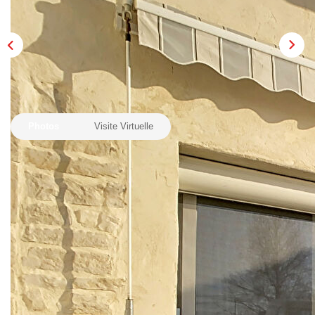
Laurent Immobilier Chalon-Sur-Saone
Notre Équipe
Nous Rejoindre
Nos Actualités
CONTACT
Photos
Visite Virtuelle
Description
Réf : 704
EN EXCLUSIVITE: Laurent Immobilier vous propose cette
jolie maison pleine de charme, située à Arbigny dans un
secteur calme et agréable, idéale pour un premier achat ou