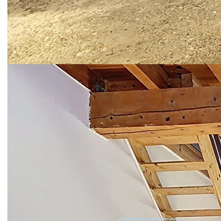
- Aucun travaux à prévoir
- Cadre paisible
- Un atelier de 16 m²
Taxe foncière : 324 €
Prix : 155 000 €
Une opportunité à découvrir rapidement pour les amateurs
de charme et de tranquillité.
Les informations sur les risques auxquels ce bien est
exposé sont disponibles sur le site Géorisques :
www.georisques.gouv.fr
Nos honoraires
Nous contacter
Diagnostics énergétiques