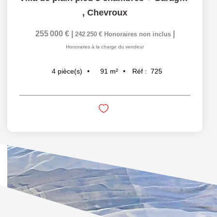
,
Chevroux
255 000 €
|
242 250 €
Honoraires
|
non inclus
Honoraires à la charge du vendeur
91
m²
4
pièce(s)
Réf :
725