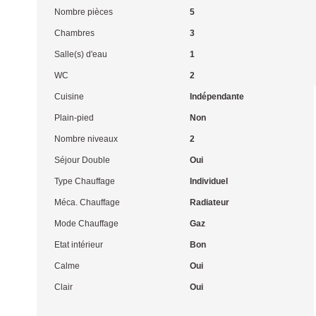
Nombre pièces
5
Chambres
3
Salle(s) d'eau
1
WC
2
Cuisine
Indépendante
Plain-pied
Non
Nombre niveaux
2
Séjour Double
Oui
Type Chauffage
Individuel
Méca. Chauffage
Radiateur
Mode Chauffage
Gaz
Etat intérieur
Bon
Calme
Oui
Clair
Oui