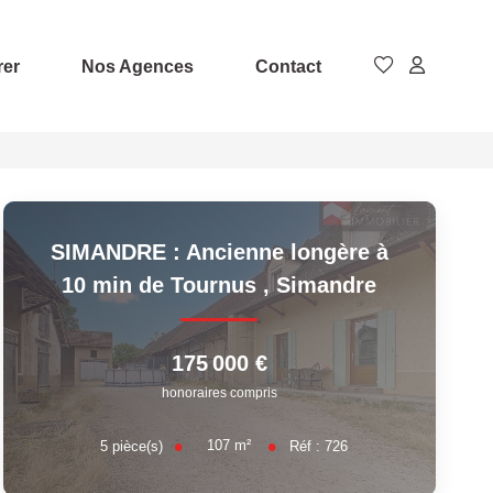
rer
Nos Agences
Contact
SIMANDRE : Ancienne longère à
10 min de Tournus
,
Simandre
175 000 €
honoraires compris
107
m²
5
pièce(s)
Réf :
726