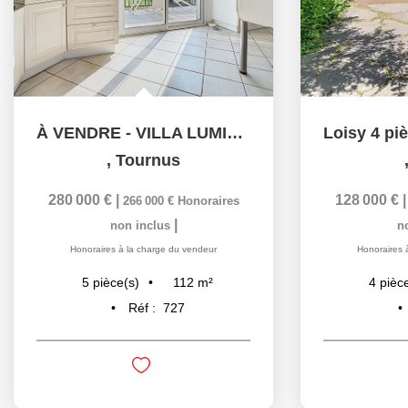
À VENDRE - VILLA LUMINEUSE À TOURNUS
,
Tournus
280 000 €
|
128 000 €
266 000 €
Honoraires
|
non inclus
n
Honoraires à la charge du vendeur
Honoraires 
112
m²
5
pièce(s)
4
pièc
Réf :
727