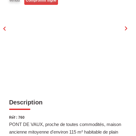
Vendu
Compromis signé
Laurent Immobilier Chalon-Sur-Saone
Notre Équipe
Nous Rejoindre
Nos Actualités
CONTACT
Description
Réf : 760
PONT DE VAUX, proche de toutes commodités, maison
ancienne mitoyenne d'environ 115 m² habitable de plain