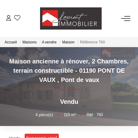
ACHETER
Accueil
Maisons
A vendre
Maison
Référence 760
LOUER
Maison ancienne à rénover, 2 Chambres,
ESTIMER
terrain constructible - 01190 PONT DE
VAUX
,
Pont de vaux
FAIRE GÉRER
Vendu
NOS AGENCES
4
pièce(s)
•
115
m²
•
Réf : 760
Laurent Immobilier Tournus
Laurent Immobilier Pont De Vaux