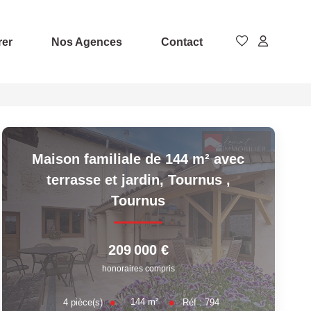
rer
Nos Agences
Contact
Maison familiale de 144 m² avec
terrasse et jardin, Tournus
,
Tournus
209 000 €
honoraires compris
144
m²
4
pièce(s)
Réf :
794