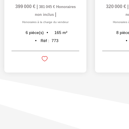
399 000 €
|
320 000 €
381 045 €
Honoraires
|
non inclus
n
Honoraires à la charge du vendeur
Honoraires 
165
m²
6
pièce(s)
8
pièce
Réf :
773