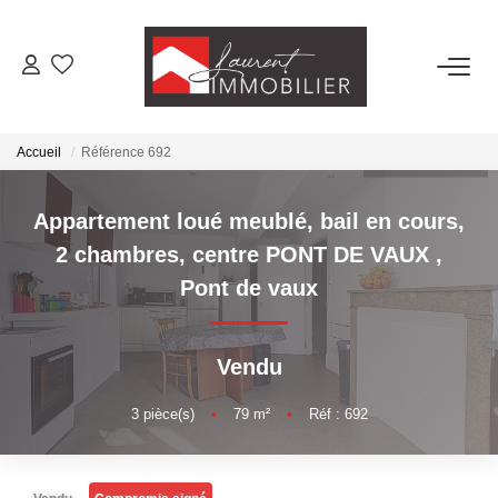
ACHETER
Accueil
Référence 692
LOUER
Appartement loué meublé, bail en cours,
ESTIMER
2 chambres, centre PONT DE VAUX
,
Pont de vaux
FAIRE GÉRER
Vendu
NOS AGENCES
3
pièce(s)
•
79
m²
•
Réf : 692
Laurent Immobilier Tournus
Laurent Immobilier Pont De Vaux