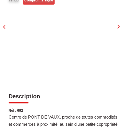
Vendu
Compromis signé
Laurent Immobilier Chalon-Sur-Saone
Notre Équipe
Nous Rejoindre
Nos Actualités
CONTACT
Description
Réf : 692
Centre de PONT DE VAUX, proche de toutes commodités
et commerces à proximité, au sein d'une petite copropriété