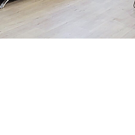
01/2023) au 2ème et dernier étage d'environ 84,20 m² comprenant
espace bureau, 2 chambres, salle d'eau, toilettes. Au dessus :
ur commune.
us électrique, cuisine aménagée...