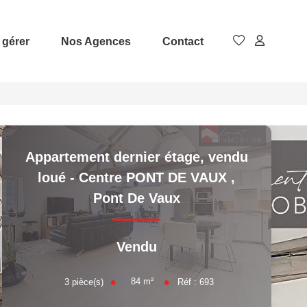
 gérer
Nos Agences
Contact
Appartement dernier étage, vendu
loué - Centre PONT DE VAUX
,
Pont De Vaux
Vendu
84
m²
3
pièce(s)
Réf :
693