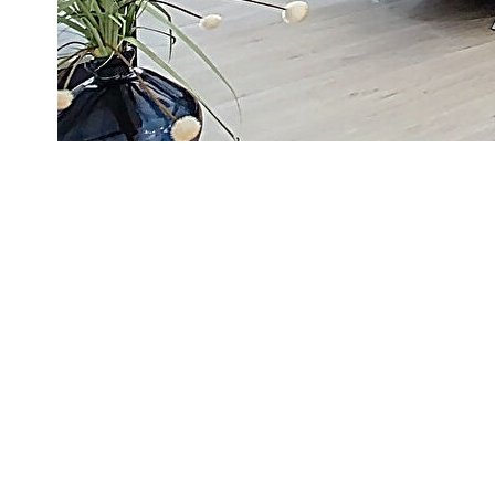
charge, appartement loué 625 € / mois (bail non meublé de 
: hall d'entrée, pièce de vie ouverte avec cuisine aménagée, 
petite mezzanine pour rangement.
Petite dépendance d'environ 9 m² privative au rdc dans co
Chauffage électrique.
Travaux réalisés en 2020 : changement porte d'entrée, cumul
Visite virtuelle sur demande.
Idéal investisseur ou premier achat !!
Diagnostics énergétiques