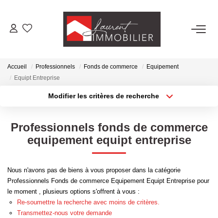
ACHETER
Accueil
Professionnels
Fonds de commerce
Equipement
LOUER
Equipt Entreprise
Modifier les critères de recherche
Type de transaction
Localisation
ESTIMER
Acheter
Localisation
Professionnels fonds de commerce
Type de bien
FAIRE GÉRER
Sélectionnez...
Surface min
equipement equipt entreprise
Plus de critères
Budget max
NOS AGENCES
Nous n'avons pas de biens à vous proposer dans la catégorie
Professionnels Fonds de commerce Equipement Equipt Entreprise pour
Créer une alerte
Laurent Immobilier Tournus
le moment , plusieurs options s'offrent à vous :
Re-soumettre la recherche avec moins de critères.
Laurent Immobilier Pont De Vaux
Transmettez-nous votre demande