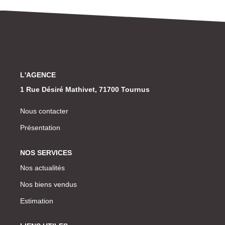
Laurent Immobilier Chalon-Sur-Saone
Notre Équipe
Nous Rejoindre
Nos Actualités
L'AGENCE
CONTACT
1 Rue Désiré Mathivet, 71700 Tournus
Nous contacter
Présentation
NOS SERVICES
Nos actualités
Nos biens vendus
Estimation