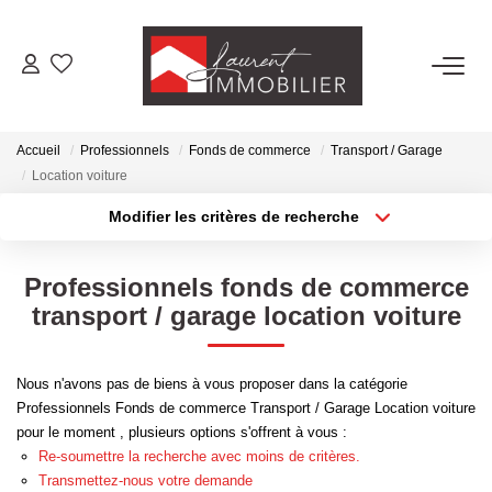
ACHETER
Accueil
Professionnels
Fonds de commerce
Transport / Garage
LOUER
Location voiture
Modifier les critères de recherche
Type de transaction
Localisation
ESTIMER
Acheter
Localisation
Professionnels fonds de commerce
Type de bien
FAIRE GÉRER
Sélectionnez...
Surface min
transport / garage location voiture
Plus de critères
Budget max
NOS AGENCES
Nous n'avons pas de biens à vous proposer dans la catégorie
Professionnels Fonds de commerce Transport / Garage Location voiture
Créer une alerte
Laurent Immobilier Tournus
pour le moment , plusieurs options s'offrent à vous :
Re-soumettre la recherche avec moins de critères.
Laurent Immobilier Pont De Vaux
Transmettez-nous votre demande