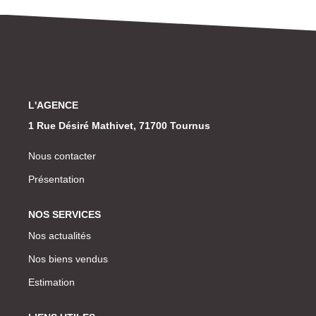
Laurent Immobilier Chalon-Sur-Saone
Notre Équipe
Nous Rejoindre
Nos Actualités
L'AGENCE
CONTACT
1 Rue Désiré Mathivet, 71700 Tournus
Nous contacter
Présentation
NOS SERVICES
Nos actualités
Nos biens vendus
Estimation