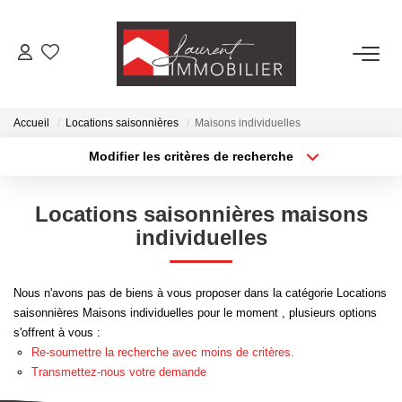
ACHETER
Accueil
Locations saisonnières
Maisons individuelles
LOUER
Modifier les critères de recherche
Localisation
Type de transaction
Surface min
ESTIMER
Locations saisonnières maisons
Type de bien
individuelles
Plus de critères
Budget max
FAIRE GÉRER
Créer une alerte
Nous n'avons pas de biens à vous proposer dans la catégorie Locations
NOS AGENCES
saisonnières Maisons individuelles pour le moment , plusieurs options
s'offrent à vous :
Laurent Immobilier Tournus
Re-soumettre la recherche avec moins de critères.
Laurent Immobilier Pont De Vaux
Transmettez-nous votre demande
Laurent Immobilier Chalon-Sur-Saone