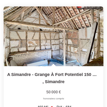
A Simandre - Grange À Fort Potentiel 150 M² Aménageables
,
Simandre
50 000 €
honoraires compris
Réf :
684