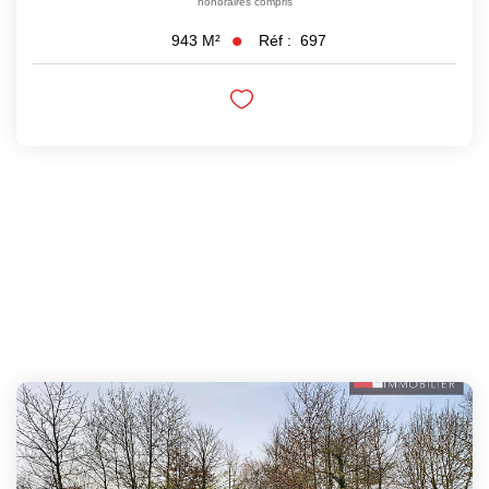
honoraires compris
Réf :
697
943
M²