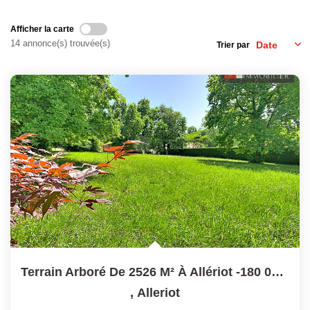
Laurent Immobilier Chalon-Sur-Saone
Notre Équipe
Afficher la carte
14 annonce(s) trouvée(s)
Trier par
Nous Rejoindre
Nos Actualités
CONTACT
Terrain Arboré De 2526 M² À Allériot -180 000 €
,
Alleriot