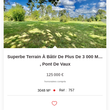
Superbe Terrain À Bâtir De Plus De 3 000 M² À Pont-De-Vaux
,
Pont De Vaux
125 000 €
honoraires compris
Réf :
757
3048
M²