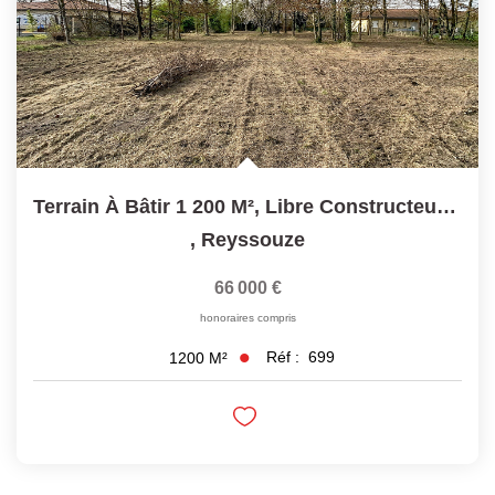
Terrain À Bâtir 1 200 M², Libre Constructeur, Au Calme -...
,
Reyssouze
66 000 €
honoraires compris
Réf :
699
1200
M²