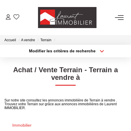
ACHETER
Accueil
A vendre
Terrain
LOUER
Modifier les critères de recherche
Type de transaction
Localisation
Acheter
Localisation
ESTIMER
Achat / Vente Terrain - Terrain a
Type de bien
Sélectionnez...
Surface min
vendre à
FAIRE GÉRER
Plus de critères
Budget max
NOS AGENCES
Sur notre site consultez les annonces immobilière de Terrain à vendre .
Trouvez votre Terrain sur grâce aux annonces immobilières de Laurent
Créer une alerte
IMMOBILIER.
Laurent Immobilier Tournus
Laurent Immobilier Pont De Vaux
Immobilier