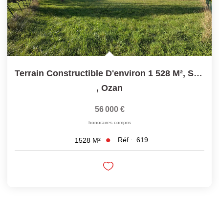
Terrain Constructible D'environ 1 528 M², Secteur Calme -...
,
Ozan
56 000 €
honoraires compris
Réf :
619
1528
M²