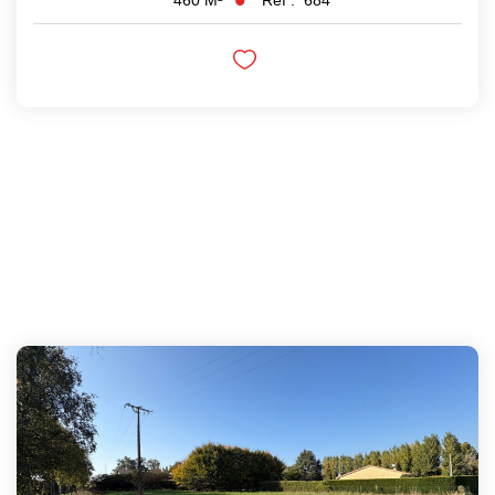
460
M²