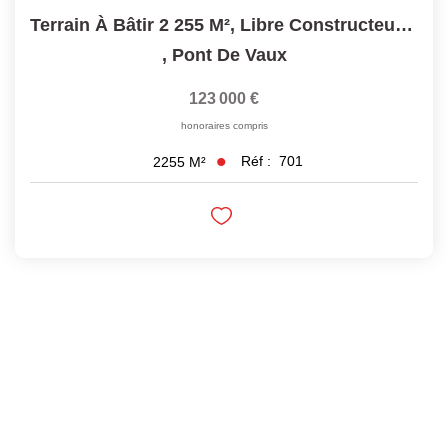
Terrain À Bâtir 2 255 M², Libre Constructeur, Au Calme -...
,
Pont De Vaux
123 000 €
honoraires compris
Réf :
701
2255
M²