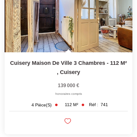
Cuisery Maison De Ville 3 Chambres - 112 M²
,
Cuisery
139 000 €
honoraires compris
112
M²
Réf :
741
4
Pièce(s)