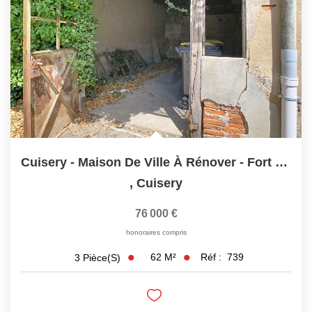
Laurent Immobilier Chalon-Sur-Saone
Notre Équipe
Nous Rejoindre
Nos Actualités
CONTACT
Cuisery - Maison De Ville À Rénover - Fort Potentiel...
,
Cuisery
76 000 €
honoraires compris
62
M²
Réf :
739
3
Pièce(s)