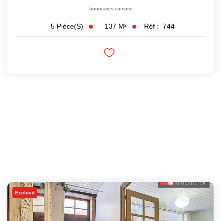
honoraires compris
137
M²
Réf :
744
5
Pièce(s)
Exclusif