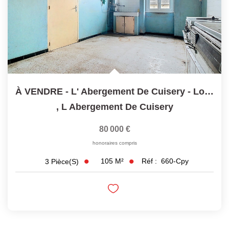
À VENDRE - L' Abergement De Cuisery - Longère 3 Pièce(s)...
,
L Abergement De Cuisery
80 000 €
honoraires compris
105
M²
Réf :
660-Cpy
3
Pièce(s)