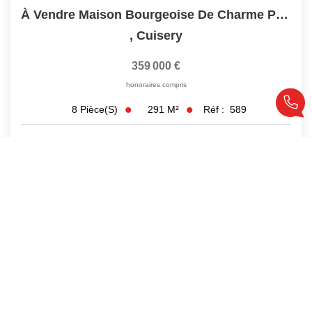
À Vendre Maison Bourgeoise De Charme Proche Cuisery Et...
,
Cuisery
359 000 €
honoraires compris
291
M²
Réf :
589
8
Pièce(s)