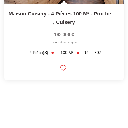
Maison Cuisery - 4 Pièces 100 M² - Proche Commerces
,
Cuisery
162 000 €
honoraires compris
100
M²
Réf :
707
4
Pièce(s)