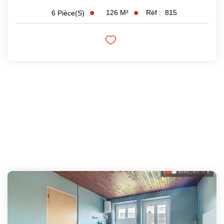
126
M²
Réf :
815
6
Pièce(s)