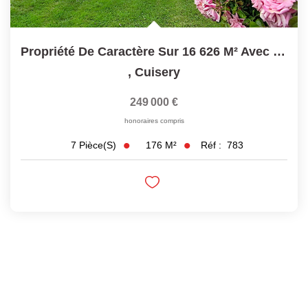
Propriété De Caractère Sur 16 626 M² Avec Maison De 175 M²...
,
Cuisery
249 000 €
honoraires compris
176
M²
Réf :
783
7
Pièce(s)