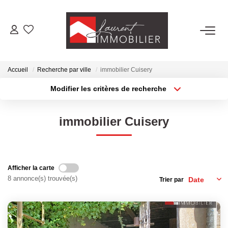
ACHETER
Accueil
Recherche par ville
immobilier Cuisery
LOUER
Modifier les critères de recherche
Type de transaction
Localisation
Acheter
Localisation
ESTIMER
immobilier Cuisery
Type de bien
Sélectionnez...
Surface min
FAIRE GÉRER
Plus de critères
Budget max
Afficher la carte
NOS AGENCES
8 annonce(s) trouvée(s)
Trier par
Créer une alerte
Laurent Immobilier Tournus
Laurent Immobilier Pont De Vaux