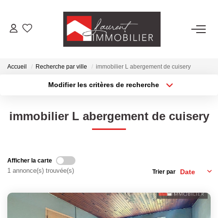
ACHETER
Accueil
Recherche par ville
immobilier L abergement de cuisery
LOUER
Modifier les critères de recherche
Type de transaction
Localisation
Acheter
Localisation
ESTIMER
immobilier L abergement de cuisery
Type de bien
Sélectionnez...
Surface min
FAIRE GÉRER
Plus de critères
Budget max
Afficher la carte
NOS AGENCES
1 annonce(s) trouvée(s)
Trier par
Créer une alerte
Laurent Immobilier Tournus
Laurent Immobilier Pont De Vaux