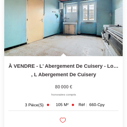
Laurent Immobilier Chalon-Sur-Saone
Notre Équipe
Nous Rejoindre
Nos Actualités
CONTACT
À VENDRE - L' Abergement De Cuisery - Longère 3 Pièce(s)...
,
L Abergement De Cuisery
80 000 €
honoraires compris
105
M²
Réf :
660-Cpy
3
Pièce(s)