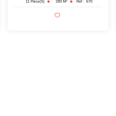
280
M²
Réf :
670
11
Pièce(s)