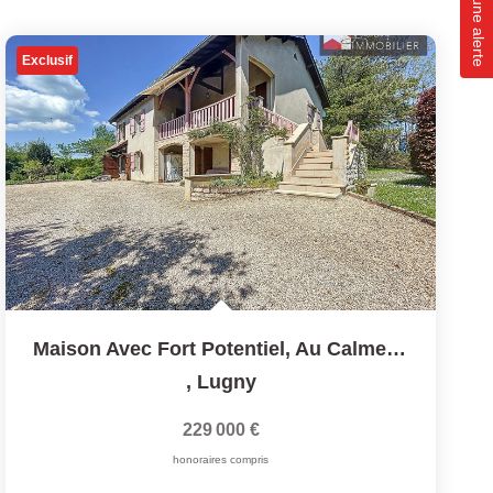
Créer une alerte
Exclusif
Maison Avec Fort Potentiel, Au Calme, 3 Chambres +...
,
Lugny
229 000 €
honoraires compris