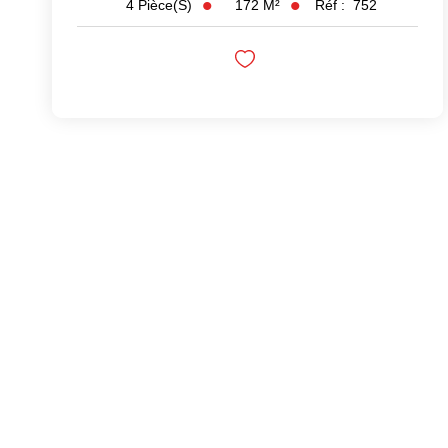
172
M²
Réf :
752
4
Pièce(s)