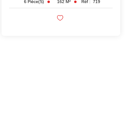
162
M²
Réf :
719
6
Pièce(s)