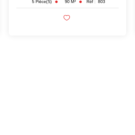
90
M²
Réf :
803
5
Pièce(s)