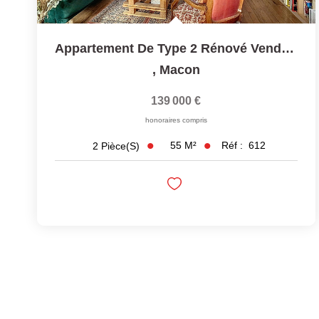
Appartement De Type 2 Rénové Vendu Loué, Hyper Centre Ville...
,
Macon
139 000 €
honoraires compris
55
M²
Réf :
612
2
Pièce(s)