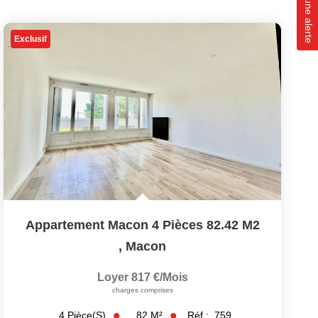
Créer une alerte
Exclusif
Appartement Macon 4 Pièces 82.42 M2
,
Macon
Loyer 817 €/mois
charges comprises
82
M²
Réf :
759
4
Pièce(s)