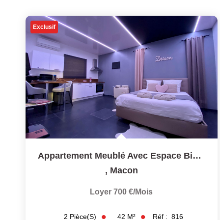
Exclusif
Appartement Meublé Avec Espace Bien-Être À MACON
,
Macon
Loyer 700 €/mois
42
M²
Réf :
816
2
Pièce(s)