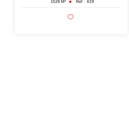
Réf :
619
1528
M²